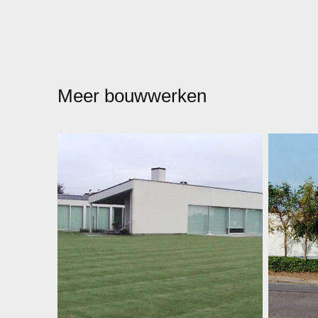
Meer bouwwerken
Woning AV
Nie
Nieuwbouwwoning
g