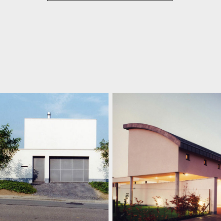
Woning MA-CU
Woning VH
uwbouwwoning voor jong
Nieuwbouwwoning
ezin + latere uitbreiding