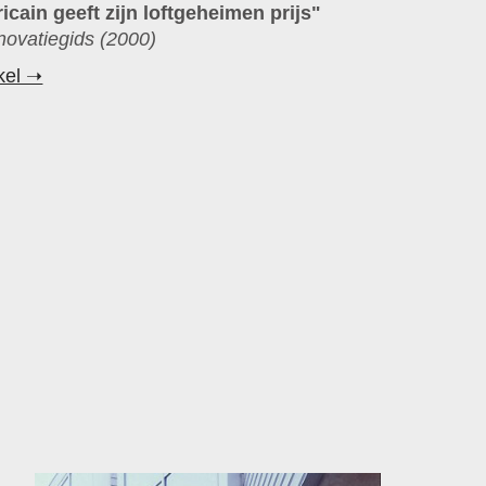
cain geeft zijn loftgeheimen prijs"
ovatiegids (2000)
ikel ➝