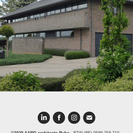
Woning CIE
©2025 AARD-architects Bvba
- BTW (BE) 0599.759.710 -