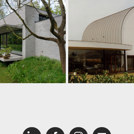
ning Beveren-Leie
Woning BD
Nieuwbouwwoning
Nieuwbouwwoning