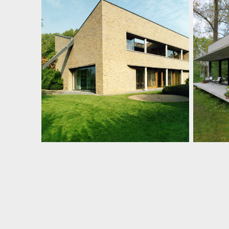
Woning BG
Wo
Nieuwbouwwoning