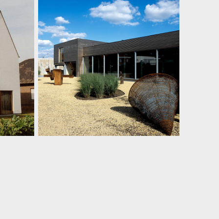
Woning en kunstgallerij
Verbouwing van een vlasroterij tot
kunstgalerij en woning