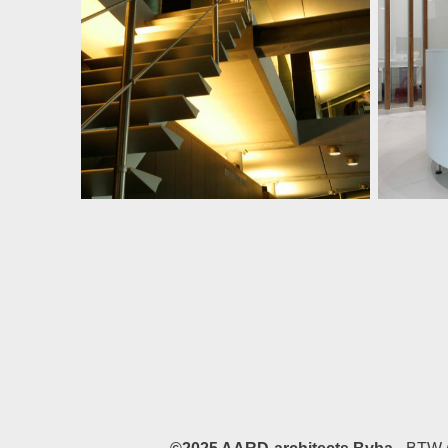
Quartier Interieur
B
Burelen en loods firma Quartier