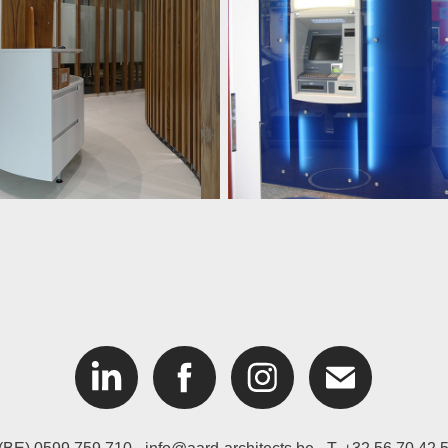
ank Nagelmackers
Bank Nagelmacke
Kantoor Leuven
Ukkel