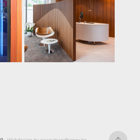
rs
Bank Nagelmackers
Kantoor Ieper