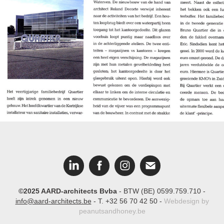
Bouwen aan Vlaanderen
©2025 AARD-architects Bvba
- BTW (BE) 0599.759.710 -
info@aard-architects.be
- T. +32 56 70 42 50 -
Webdesign by
peanutsandhoney.be